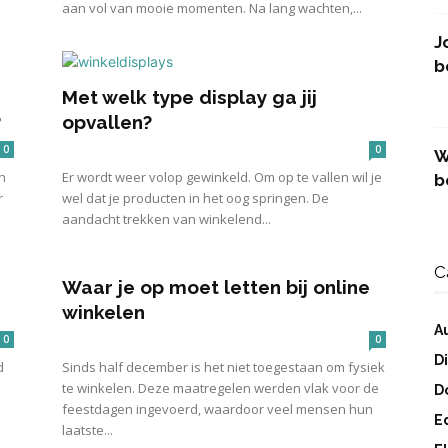
aan vol van mooie momenten. Na lang wachten,...
J
b
Met welk type display ga jij
?
opvallen?
0
0
W
n
Er wordt weer volop gewinkeld. Om op te vallen wil je
b
r
wel dat je producten in het oog springen. De
aandacht trekken van winkelend...
C
Waar je op moet letten bij online
winkelen
A
0
0
D
d
Sinds half december is het niet toegestaan om fysiek
te winkelen. Deze maatregelen werden vlak voor de
D
feestdagen ingevoerd, waardoor veel mensen hun
E
laatste...