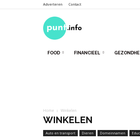
Adverteren
Contact
Punt.Info
FOOD
FINANCIEEL
GEZONDHE
Home
Winkelen
WINKELEN
Auto en transport
Dieren
Domeinnamen
Educ