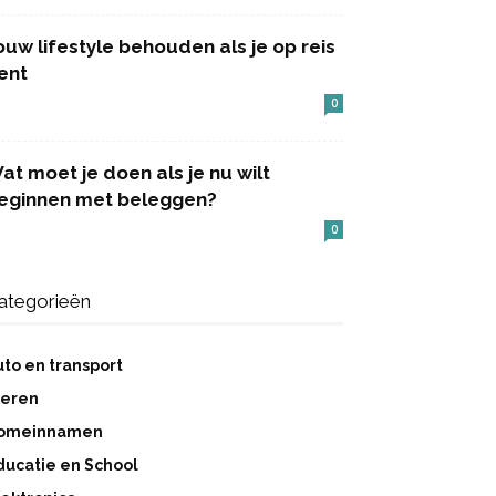
ouw lifestyle behouden als je op reis
ent
0
at moet je doen als je nu wilt
eginnen met beleggen?
0
ategorieën
uto en transport
ieren
omeinnamen
ducatie en School