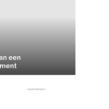
an een
ment
- Advertisement -