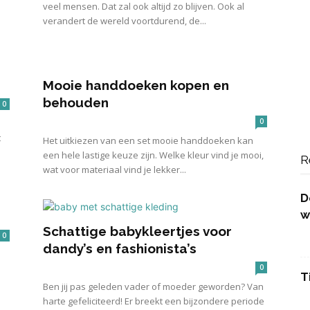
veel mensen. Dat zal ook altijd zo blijven. Ook al
verandert de wereld voortdurend, de...
e
Mooie handdoeken kopen en
behouden
0
0
t
Het uitkiezen van een set mooie handdoeken kan
een hele lastige keuze zijn. Welke kleur vind je mooi,
R
wat voor materiaal vind je lekker...
D
w
Schattige babykleertjes voor
0
dandy’s en fashionista’s
0
T
Ben jij pas geleden vader of moeder geworden? Van
harte gefeliciteerd! Er breekt een bijzondere periode