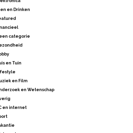
lektronica
ten en Drinken
eatured
inancieel
een categorie
ezondheid
obby
uis en Tuin
ifestyle
uziek en Film
nderzoek en Wetenschap
verig
C en internet
port
akantie