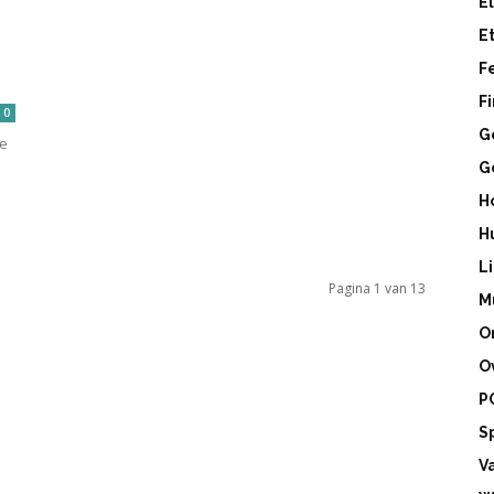
E
E
F
F
0
G
te
G
H
H
L
Pagina 1 van 13
M
O
O
P
S
V