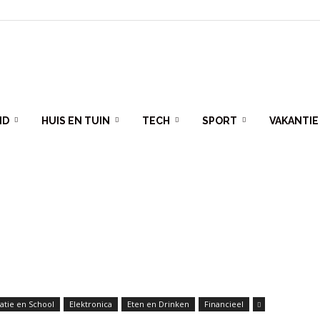
ID
HUIS EN TUIN
TECH
SPORT
VAKANTIE
atie en School
Elektronica
Eten en Drinken
Financieel