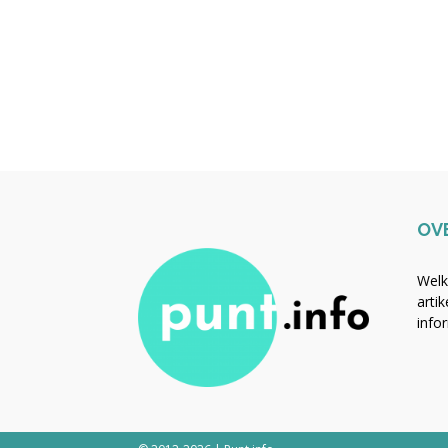
OV
Welk
arti
info