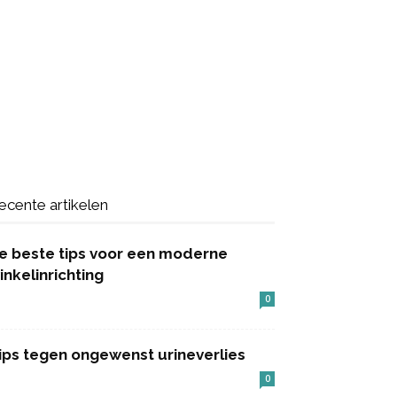
ecente artikelen
e beste tips voor een moderne
inkelinrichting
0
ips tegen ongewenst urineverlies
0