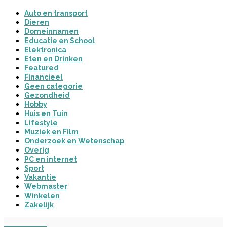
Auto en transport
Dieren
Domeinnamen
Educatie en School
Elektronica
Eten en Drinken
Featured
Financieel
Geen categorie
Gezondheid
Hobby
Huis en Tuin
Lifestyle
Muziek en Film
Onderzoek en Wetenschap
Overig
PC en internet
Sport
Vakantie
Webmaster
Winkelen
Zakelijk