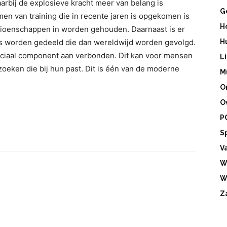
aarbij de explosieve kracht meer van belang is
G
n van training die in recente jaren is opgekomen is
H
ampioenschappen in worden gehouden. Daarnaast is er
 worden gedeeld die dan wereldwijd worden gevolgd.
H
sociaal component aan verbonden. Dit kan voor mensen
L
 zoeken die bij hun past. Dit is één van de moderne
M
O
O
P
S
V
W
W
Z