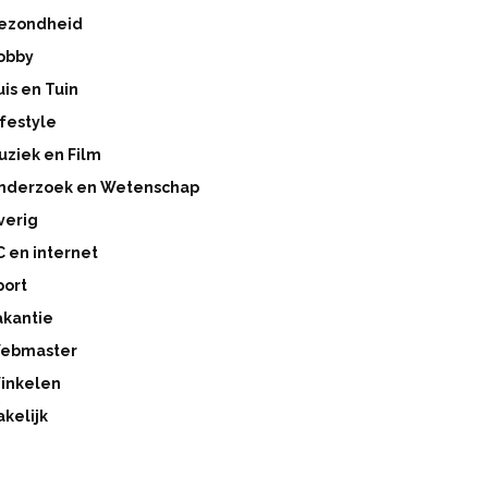
ezondheid
obby
uis en Tuin
ifestyle
uziek en Film
nderzoek en Wetenschap
verig
C en internet
port
akantie
ebmaster
inkelen
akelijk