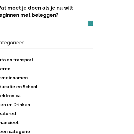
at moet je doen als je nu wilt
eginnen met beleggen?
0
ategorieën
uto en transport
ieren
omeinnamen
ducatie en School
lektronica
ten en Drinken
eatured
inancieel
een categorie