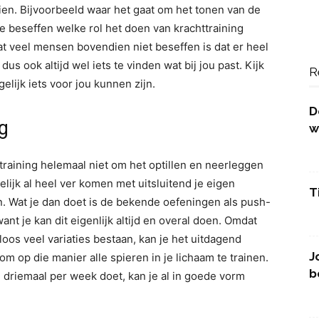
zien. Bijvoorbeeld waar het gaat om het tonen van de
te beseffen welke rol het doen van krachttraining
at veel mensen bovendien niet beseffen is dat er heel
dus ook altijd wel iets te vinden wat bij jou past. Kijk
R
lijk iets voor jou kunnen zijn.
D
ng
w
training helemaal niet om het optillen en neerleggen
lijk al heel ver komen met uitsluitend je eigen
T
. Wat je dan doet is de bekende oefeningen als push-
want je kan dit eigenlijk altijd en overal doen. Omdat
oos veel variaties bestaan, kan je het uitdagend
J
m op die manier alle spieren in je lichaam te trainen.
b
driemaal per week doet, kan je al in goede vorm