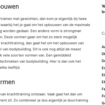
pbouwen
W
b
trainen met gewichten, dan kom je eigenlijk bij twee
m waarbij het je gaat om het opbouwen van de maximale
ting worden gedaan. Een andere vorm is strongman
C
an. Deze vormen gaan om het zo sterk mogelijk
 krachttraining, dan gaat het om het opbouwen van
A
 van bodybuilding. Dit is ook nog altijd de meest
D
ook vele soorten vormen van. Een gemiddeld
echnieken van bodybuilding. Hier is dan ook het
D
lke leeftijd.
E
E
ormen
E
F
 van krachttraining ontstaan. Vaak gaat het dan om
F
nt zit. Zo combineer je dus eigenlijk je duurtraining
G