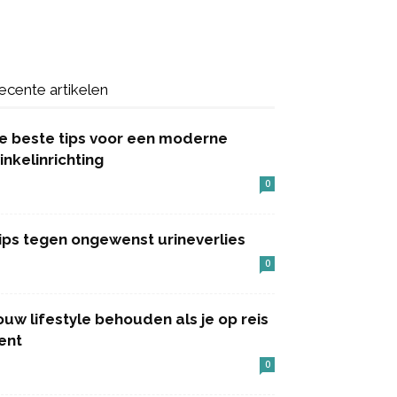
ecente artikelen
e beste tips voor een moderne
inkelinrichting
0
ips tegen ongewenst urineverlies
0
ouw lifestyle behouden als je op reis
ent
0