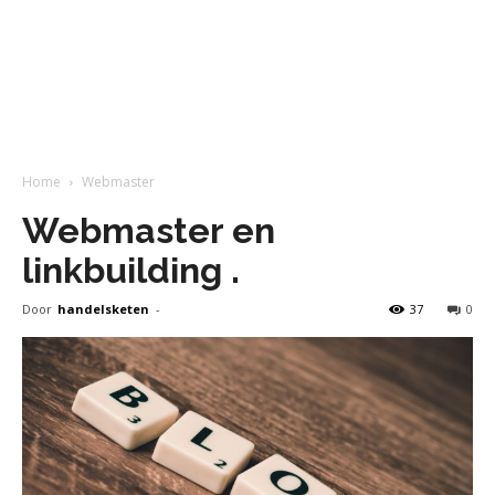
Home
Webmaster
Webmaster en
linkbuilding .
Door
handelsketen
-
37
0