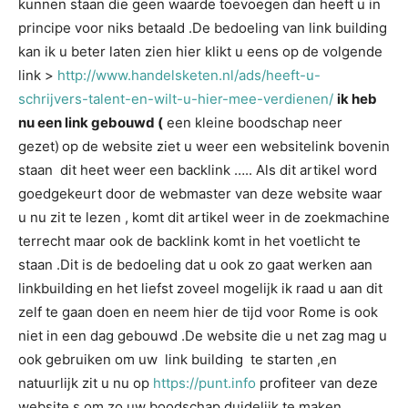
kunnen staan die geen waarde toevoegen dan heeft u in
principe voor niks betaald .De bedoeling van link building
kan ik u beter laten zien hier klikt u eens op de volgende
link >
http://www.handelsketen.nl/ads/heeft-u-
schrijvers-talent-en-wilt-u-hier-mee-verdienen/
ik heb
nu een link gebouwd (
een kleine boodschap neer
gezet)
op de website ziet u weer een websitelink bovenin
staan dit heet weer een backlink ….. Als dit artikel word
goedgekeurt door de webmaster van deze website waar
u nu zit te lezen , komt dit artikel weer in de zoekmachine
terrecht maar ook de backlink komt in het voetlicht te
staan .Dit is de bedoeling dat u ook zo gaat werken aan
linkbuilding en het liefst zoveel mogelijk ik raad u aan dit
zelf te gaan doen en neem hier de tijd voor Rome is ook
niet in een dag gebouwd .De website die u net zag mag u
ook gebruiken om uw link building te starten ,en
natuurlijk zit u nu op
https://punt.info
profiteer van deze
website,s om zo uw boodschap duidelijk te maken