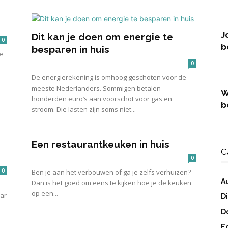
J
Dit kan je doen om energie te
0
b
besparen in huis
e
0
De energierekening is omhoog geschoten voor de
meeste Nederlanders. Sommigen betalen
W
honderden euro’s aan voorschot voor gas en
b
stroom. Die lasten zijn soms niet...
Een restaurantkeuken in huis
C
0
0
Ben je aan het verbouwen of ga je zelfs verhuizen?
A
Dan is het goed om eens te kijken hoe je de keuken
op een...
aar
D
D
E