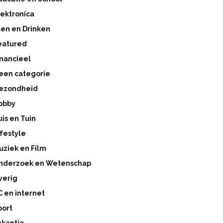
lektronica
ten en Drinken
eatured
inancieel
een categorie
ezondheid
obby
uis en Tuin
ifestyle
uziek en Film
nderzoek en Wetenschap
verig
C en internet
port