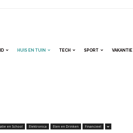
ID
HUIS EN TUIN
TECH
SPORT
VAKANTIE
atie en School
Elektronica
Eten en Drinken
Financieel