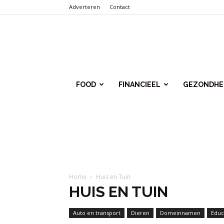
Adverteren
Contact
Punt.Info
FOOD
FINANCIEEL
GEZONDHE
Home
Huis en Tuin
HUIS EN TUIN
Auto en transport
Dieren
Domeinnamen
Educ