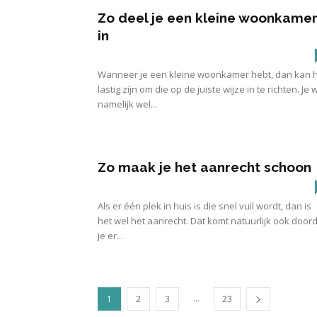
Zo deel je een kleine woonkame
in
Wanneer je een kleine woonkamer hebt, dan kan 
lastig zijn om die op de juiste wijze in te richten. Je w
namelijk wel...
Zo maak je het aanrecht schoon
Als er één plek in huis is die snel vuil wordt, dan is
het wel het aanrecht. Dat komt natuurlijk ook door
je er...
...
1
2
3
23