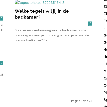
r
E
Welke tegels wil jij in de
E
badkamer?
0
F
0
het
F
ilt
Staat er een verbouwing van de badkamer op de
planning, en weet je nog niet goed wat je wil met de
G
nieuwe badkamer? Dan...
G
H
H
0
L
M
dat
O
O
P
S
Pagina 1 van 23