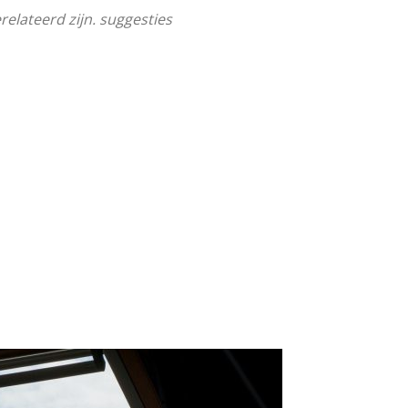
relateerd zijn. suggesties