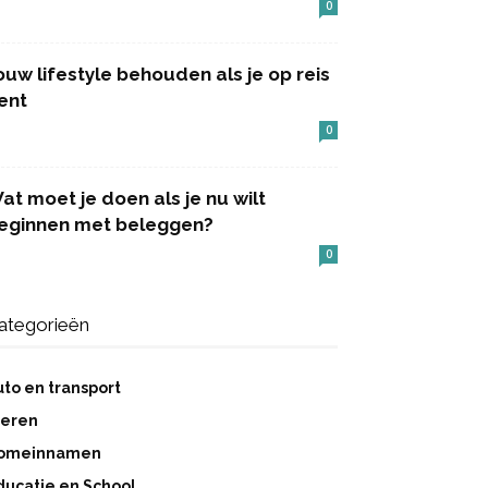
0
ouw lifestyle behouden als je op reis
ent
0
at moet je doen als je nu wilt
eginnen met beleggen?
0
ategorieën
uto en transport
ieren
omeinnamen
ducatie en School