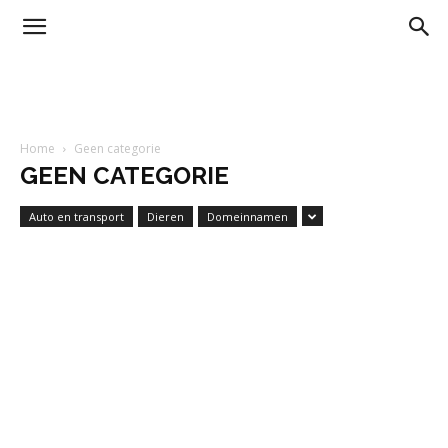
Home
Geen categorie
GEEN CATEGORIE
Auto en transport
Dieren
Domeinnamen