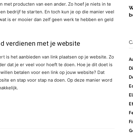
 met producten van een ander. Zo hoef je niets in te
W
 bedrijf te starten. En toch kun je op die manier veel
b
wat is er mooier dan zelf geen werk te hebben en geld
C
d verdienen met je website
t is het aanbieden van link plaatsen op je website. Zo
A
r dat je er veel voor hoeft te doen. Hoe je dit doet is
D
willen betalen voor een link op jouw website? Dat
D
bsite en stap voor stap na doen. Op deze manier word
E
akkelijk.
E
E
F
F
G