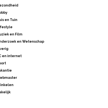
ezondheid
obby
uis en Tuin
ifestyle
uziek en Film
nderzoek en Wetenschap
verig
C en internet
port
akantie
ebmaster
inkelen
akelijk