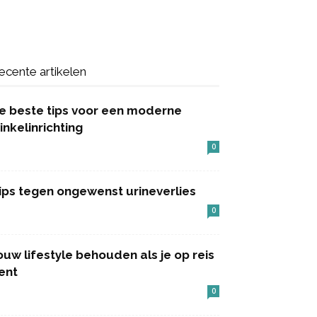
ecente artikelen
e beste tips voor een moderne
inkelinrichting
0
ips tegen ongewenst urineverlies
0
ouw lifestyle behouden als je op reis
ent
0