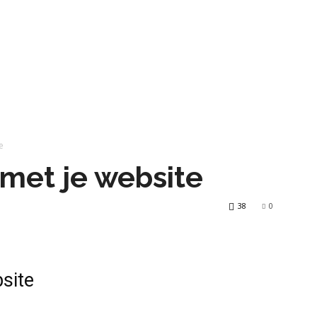
e
met je website
38
0
site