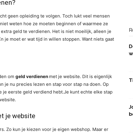
ienen?
cht geen opleiding te volgen. Toch lukt veel mensen
n niet weten hoe ze moeten beginnen of waarmee ze
R
xtra geld te verdienen. Het is niet moeilijk, alleen je
 je moet er wat tijd in willen stoppen. Want niets gaat
D
w
eden om
geld
verdienen
met je website. Dit is eigenlijk
T
n je nu precies lezen en stap voor stap na doen. Op
e je eerste geld verdiend hebt.Je kunt echte elke stap
website.
J
b
t je website
rs. Zo kun je kiezen voor je eigen webshop. Maar er