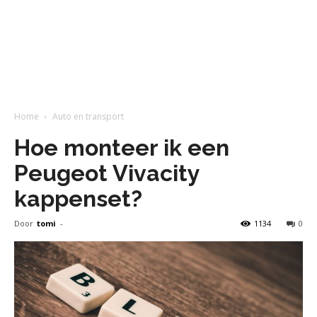
Home
Auto en transport
Hoe monteer ik een
Peugeot Vivacity
kappenset?
Door
tomi
-
1134
0