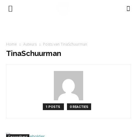
Home
Auteurs
Posts van TinaSchuurman
TinaSchuurman
1 POSTS
0 REACTIES
Gezondheid