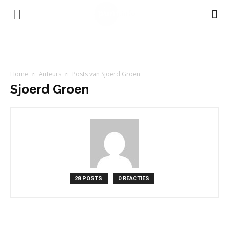
Home
Auteurs
Posts van Sjoerd Groen
Sjoerd Groen
28 POSTS
0 REACTIES