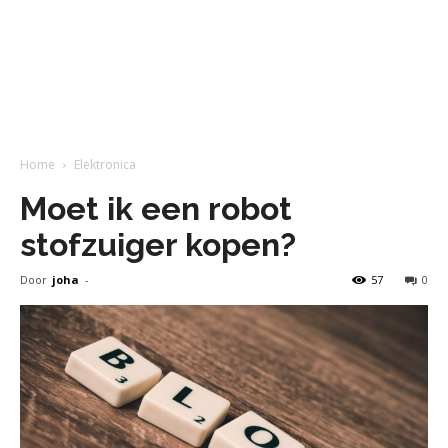
Home
Elektronica
Moet ik een robot
stofzuiger kopen?
Door
joha
-
57
0