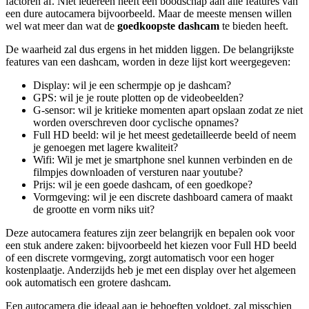
factoren af. Niet iedereen heeft een boodschap aan alle features van
een dure autocamera bijvoorbeeld. Maar de meeste mensen willen
wel wat meer dan wat de
goedkoopste dashcam
te bieden heeft.
De waarheid zal dus ergens in het midden liggen. De belangrijkste
features van een dashcam, worden in deze lijst kort weergegeven:
Display: wil je een schermpje op je dashcam?
GPS: wil je je route plotten op de videobeelden?
G-sensor: wil je kritieke momenten apart opslaan zodat ze niet
worden overschreven door cyclische opnames?
Full HD beeld: wil je het meest gedetailleerde beeld of neem
je genoegen met lagere kwaliteit?
Wifi: Wil je met je smartphone snel kunnen verbinden en de
filmpjes downloaden of versturen naar youtube?
Prijs: wil je een goede dashcam, of een goedkope?
Vormgeving: wil je een discrete dashboard camera of maakt
de grootte en vorm niks uit?
Deze autocamera features zijn zeer belangrijk en bepalen ook voor
een stuk andere zaken: bijvoorbeeld het kiezen voor Full HD beeld
of een discrete vormgeving, zorgt automatisch voor een hoger
kostenplaatje. Anderzijds heb je met een display over het algemeen
ook automatisch een grotere dashcam.
Een autocamera die ideaal aan je behoeften voldoet, zal misschien