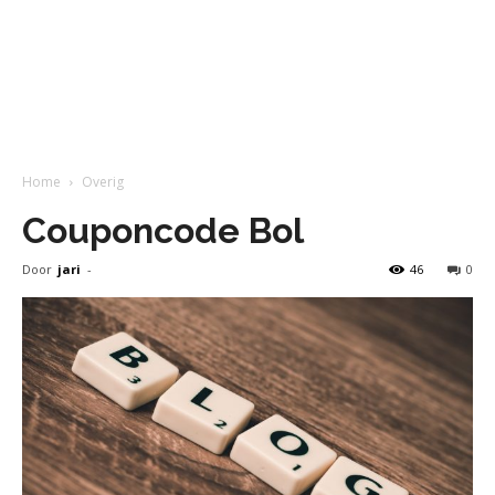
Home
Overig
Couponcode Bol
Door
jari
-
46
0