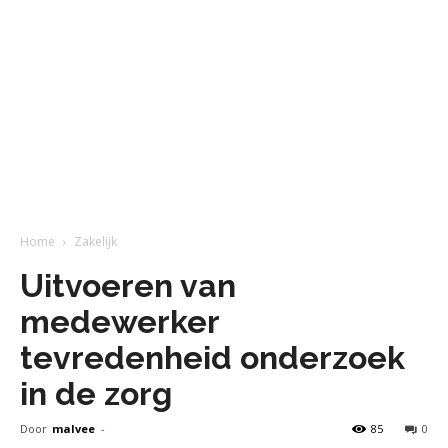
Home
Zakelijk
Uitvoeren van
medewerker
tevredenheid onderzoek
in de zorg
Door
malvee
-
85
0