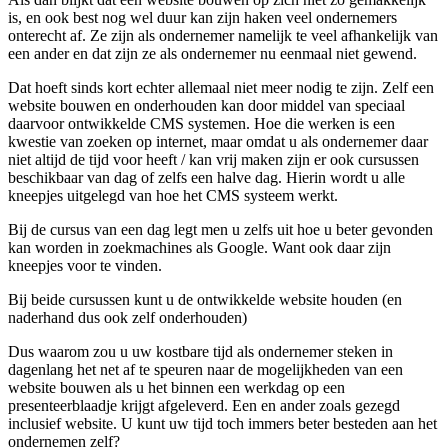
is, en ook best nog wel duur kan zijn haken veel ondernemers
onterecht af. Ze zijn als ondernemer namelijk te veel afhankelijk van
een ander en dat zijn ze als ondernemer nu eenmaal niet gewend.
Dat hoeft sinds kort echter allemaal niet meer nodig te zijn. Zelf een
website bouwen en onderhouden kan door middel van speciaal
daarvoor ontwikkelde CMS systemen. Hoe die werken is een
kwestie van zoeken op internet, maar omdat u als ondernemer daar
niet altijd de tijd voor heeft / kan vrij maken zijn er ook cursussen
beschikbaar van dag of zelfs een halve dag. Hierin wordt u alle
kneepjes uitgelegd van hoe het CMS systeem werkt.
Bij de cursus van een dag legt men u zelfs uit hoe u beter gevonden
kan worden in zoekmachines als Google. Want ook daar zijn
kneepjes voor te vinden.
Bij beide cursussen kunt u de ontwikkelde website houden (en
naderhand dus ook zelf onderhouden)
Dus waarom zou u uw kostbare tijd als ondernemer steken in
dagenlang het net af te speuren naar de mogelijkheden van een
website bouwen als u het binnen een werkdag op een
presenteerblaadje krijgt afgeleverd. Een en ander zoals gezegd
inclusief website. U kunt uw tijd toch immers beter besteden aan het
ondernemen zelf?