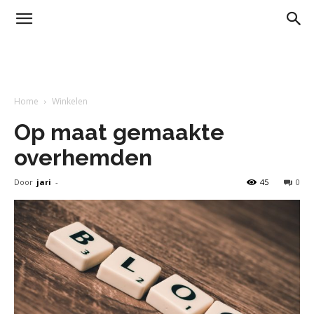
Home
Winkelen
Op maat gemaakte
overhemden
Door
jari
-
45
0