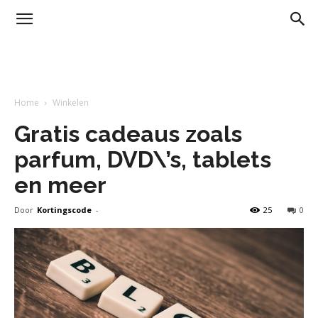
Home
Winkelen
Gratis cadeaus zoals
parfum, DVD\’s, tablets
en meer
Door
Kortingscode
-
25
0