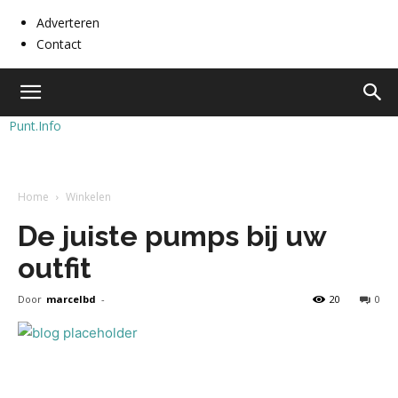
Adverteren
Contact
Punt.Info
Home
Winkelen
De juiste pumps bij uw
outfit
Door
marcelbd
-
20
0