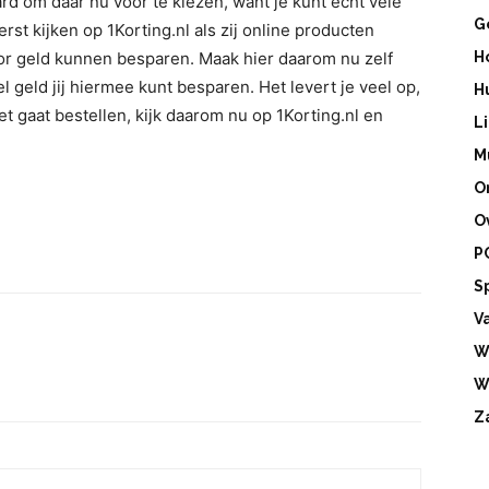
rd om daar nu voor te kiezen, want je kunt echt vele
G
rst kijken op 1Korting.nl als zij online producten
oor geld kunnen besparen. Maak hier daarom nu zelf
H
eel geld jij hiermee kunt besparen. Het levert je veel op,
H
et gaat bestellen, kijk daarom nu op 1Korting.nl en
L
M
O
O
P
S
V
W
W
Z