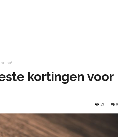
or jou!
beste kortingen voor
39
0