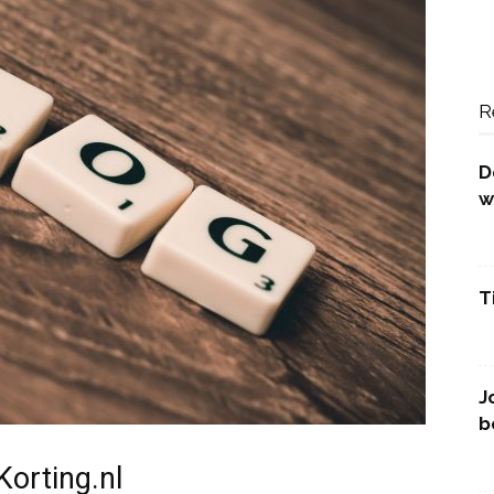
R
D
w
T
J
b
Korting.nl