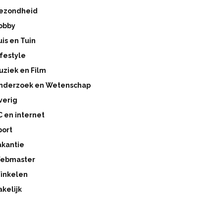
ezondheid
obby
uis en Tuin
ifestyle
uziek en Film
nderzoek en Wetenschap
verig
C en internet
port
akantie
ebmaster
inkelen
akelijk