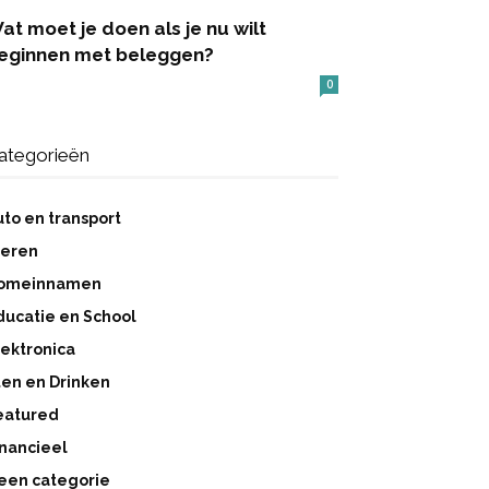
at moet je doen als je nu wilt
eginnen met beleggen?
0
ategorieën
uto en transport
ieren
omeinnamen
ducatie en School
lektronica
ten en Drinken
eatured
inancieel
een categorie