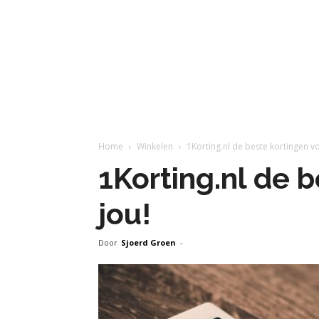
Home
Winkelen
1Korting.nl de beste kortingen vo
1Korting.nl de 
jou!
Door
Sjoerd Groen
-