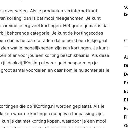
W
es over weten. Als je producten via internet kunt
b
 van korting, dan is dat mooi meegenomen. Je kunt
aar vind je erg veel kortingen. Het grote gemak is dat
arbij behorende categorie. Je kunt de kortingscodes
en dan is het aan te raden dat je eerst een kijkje gaat
C
nzien wat je mogelijkheden zijn aan kortingen. Je kunt
en of er voor jou een korting beschikbaar is. Als deze
A
n jij dankzij 1Korting.nl weer geld besparen op je
D
groot aantal voordelen en daar kom je nu achter als je
D
E
E
E
ortingen die op 1Korting.nl worden geplaatst. Als je
F
 kijken waar de kortingen nu op van toepassing zijn.
F
n kun je dat met korting kopen, waardoor je een mooi
G