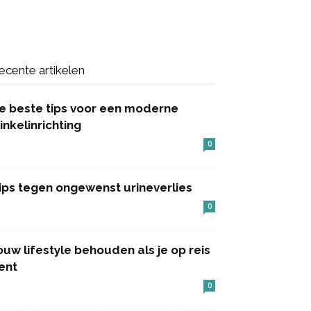
ecente artikelen
e beste tips voor een moderne
inkelinrichting
0
ips tegen ongewenst urineverlies
0
ouw lifestyle behouden als je op reis
ent
0