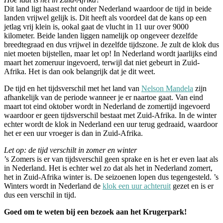
Dit land ligt haast recht onder Nederland waardoor de tijd in beide
landen vrijwel gelijk is. Dit heeft als voordeel dat de kans op een
jetlag vrij klein is, ookal gaat de vlucht in 11 uur over 9000
kilometer. Beide landen liggen namelijk op ongeveer dezelfde
breedtegraad en dus vrijwel in dezelfde tijdszone. Je zult de klok dus
niet moeten bijstellen, maar let op! In Nederland wordt jaarlijks eind
maart het zomeruur ingevoerd, terwijl dat niet gebeurt in Zuid-
Afrika. Het is dan ook belangrijk dat je dit weet.
De tijd en het tijdsverschil met het land van
Nelson Mandela
zijn
afhankelijk van de periode wanneer je er naartoe gaat. Van eind
maart tot eind oktober wordt in Nederland de zomertijd ingevoerd
waardoor er geen tijdsverschil bestaat met Zuid-Afrika. In de winter
echter wordt de klok in Nederland een uur terug gedraaid, waardoor
het er een uur vroeger is dan in Zuid-Afrika.
Let op: de tijd verschilt in zomer en winter
’s Zomers is er van tijdsverschil geen sprake en is het er even laat als
in Nederland. Het is echter wel zo dat als het in Nederland zomert,
het in Zuid-Afrika winter is. De seizoenen lopen dus tegengesteld. ’s
Winters wordt in Nederland de
klok een uur achteruit
gezet en is er
dus een verschil in tijd.
Goed om te weten bij een bezoek aan het Krugerpark!