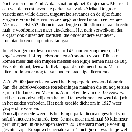
Niet te missen in Zuid-Afika is natuurlijk het Krugerpark. Met recht
een van de meest bezochte parken van Zuid-Afrika. De grote
variatie aan wilde dieren, uitgestrekte savannes en de rijke fauna
zorgen ervoor dat je een bezoek gegarandeerd nooit meer vergeet.
Met maar liefst 352 kilometer aan lengte en 60 kilometer aan breedte
raak je voorlopig niet meer uitgekeken. Het park verwelkomt dan
elk jaar ook duizenden toeristen, die onder andere wandelen,
mountainbiken en op autosafari gaan.
In het Krugerpark leven meer dan 147 soorten zoogdieren, 507
vogelsoorten, 114 reptielsoorten en 49 soorten vissen. Elk jaar
komen meer dan één miljoen mensen een kijkje nemen naar de Big
Five: de olifant, leeuw, buffel, luipaard en de neushoorn. Maar
uiteraard lopen er nog tal van andere prachtige dieren rond.
Zo’n 25.000 jaar geleden werd het Krugerpark bewoond door de
San, die indrukwekkende rotstekeningen maakten die nu nog te zien
zijn in Thulamela en Masorini. Aan het einde van de 19e eeuw was
het helaas noodzakelijk om het wild te beschermen en werd de jacht
in het zuiden verboden. Het park groeide dicht om in 1927 weer
geopend te worden.
Dankzij de goede wegen is het Krugerpark uitermate geschikt voor
safari’s met een gehuurde jeep. Je mag maar maximaal 50 kilometer
per uur rijden, in de kampen slechts 20. Uiteraard moet je voertuig
gesloten zijn. Er zijn wel speciale safari’s met gidsen waarbij je wel