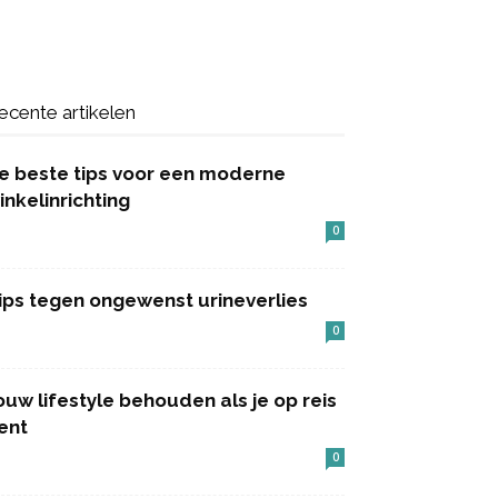
ecente artikelen
e beste tips voor een moderne
inkelinrichting
0
ips tegen ongewenst urineverlies
0
ouw lifestyle behouden als je op reis
ent
0