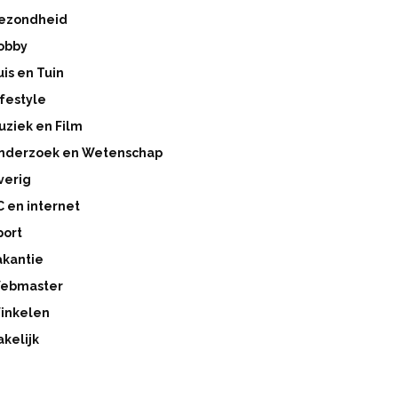
ezondheid
obby
uis en Tuin
ifestyle
uziek en Film
nderzoek en Wetenschap
verig
C en internet
port
akantie
ebmaster
inkelen
akelijk