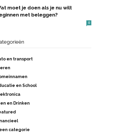
at moet je doen als je nu wilt
eginnen met beleggen?
0
ategorieën
uto en transport
ieren
omeinnamen
ducatie en School
lektronica
ten en Drinken
eatured
inancieel
een categorie