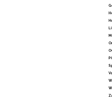
G
H
H
L
M
O
O
P
S
V
W
W
Z