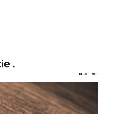
e .
28
0