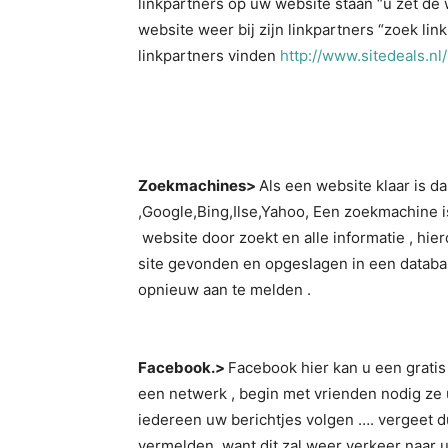
linkpartners op uw website staan “u zet de w
website weer bij zijn linkpartners “zoek lin
linkpartners vinden
http://www.sitedeals.nl/
Zoekmachines>
Als een website klaar is 
,Google,Bing,Ilse,Yahoo, Een zoekmachine i
website door zoekt en alle informatie , hi
site gevonden en opgeslagen in een databas
opnieuw aan te melden .
Facebook.>
Facebook hier kan u een grati
een netwerk , begin met vrienden nodig ze u
iedereen uw berichtjes volgen …. vergeet d
vermelden want dit zal weer verkeer naar u