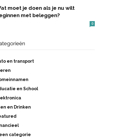
at moet je doen als je nu wilt
eginnen met beleggen?
0
ategorieën
uto en transport
ieren
omeinnamen
ducatie en School
lektronica
ten en Drinken
eatured
inancieel
een categorie