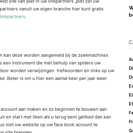
eb site van piet in uw linkpartners ,piet zet uw
W
kpartners vanuit uw eigen branche hier kunt gratis
b
linkpartners.
C
dan kan deze worden aangemeld bij de zoekmachines
A
s een instrument die met behulp van spiders uw
D
erdoor worden verwijzingen trefwoorden en links op uw
D
e .Beter is om u hier een aantal keer per jaar weer
E
E
E
s account aan maken en zo beginnen te bouwen aan
F
it en start met liken als u terug bent geliked dan kan
F
us niet uw website op uw face book account te
G
w site brengen .