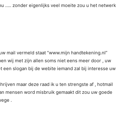
enu ….. zonder eigenlijks veel moeite zou u het netwerk
uw mail vermeld staat “www.mijn handtekening.nl”
ben wij met zijn allen soms niet eens meer door , uw
et een slogan bij de webite iemand zal bij interesse uw
rijven maar deze raad ik u ten strengste af , hotmail
 van mensen word misbruik gemaakt dit zou uw goede
wege .