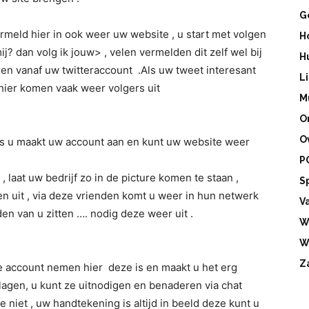
G
rmeld hier in ook weer uw website , u start met volgen
H
mij? dan volg ik jouw> , velen vermelden dit zelf wel bij
H
ren vanaf uw twitteraccount .Als uw tweet interesant
L
 hier komen vaak weer volgers uit
M
O
O
tis u maakt uw account aan en kunt uw website weer
P
, laat uw bedrijf zo in de picture komen te staan ,
S
en uit , via deze vrienden komt u weer in hun netwerk
V
en van u zitten …. nodig deze weer uit .
W
W
Z
e account nemen hier deze is en maakt u het erg
lagen, u kunt ze uitnodigen en benaderen via chat
e niet , uw handtekening is altijd in beeld deze kunt u