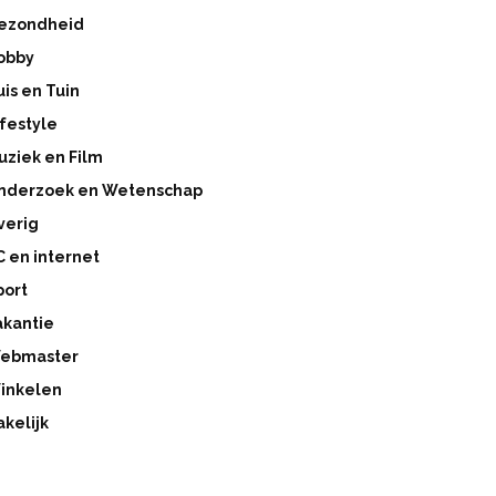
ezondheid
obby
uis en Tuin
ifestyle
uziek en Film
nderzoek en Wetenschap
verig
C en internet
port
akantie
ebmaster
inkelen
akelijk