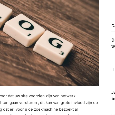
R
D
w
T
J
oor dat uw site voorzien zijn van netwerk
b
en gaan versturen , dit kan van grote invloed zijn op
rg dat er voor u de zoekmachine bezoekt al