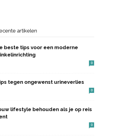
ecente artikelen
e beste tips voor een moderne
inkelinrichting
0
ips tegen ongewenst urineverlies
0
ouw lifestyle behouden als je op reis
ent
0