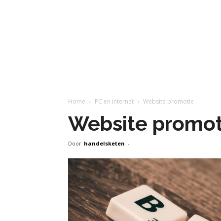
Home
PC en internet
Website promotie .
Website promoti
Door
handelsketen
-