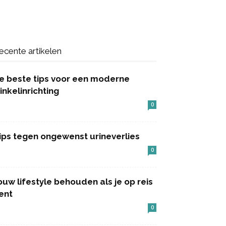
ecente artikelen
e beste tips voor een moderne
inkelinrichting
0
ips tegen ongewenst urineverlies
0
ouw lifestyle behouden als je op reis
ent
0