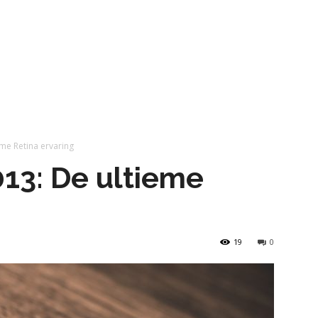
me Retina ervaring
13: De ultieme
19
0