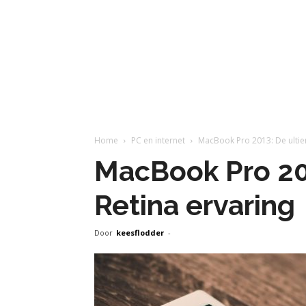
Home
PC en internet
MacBook Pro 2013: De ultie
MacBook Pro 20
Retina ervaring
Door
keesflodder
-