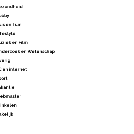
ezondheid
obby
uis en Tuin
ifestyle
uziek en Film
nderzoek en Wetenschap
verig
C en internet
port
akantie
ebmaster
inkelen
akelijk