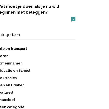
at moet je doen als je nu wilt
eginnen met beleggen?
0
ategorieën
uto en transport
ieren
omeinnamen
ducatie en School
lektronica
ten en Drinken
eatured
inancieel
een categorie