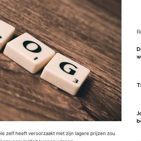
R
D
w
T
J
b
le zelf heeft veroorzaakt met zijn lagere prijzen zou