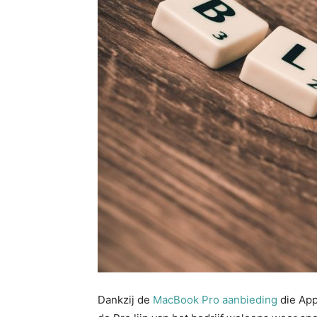
Dankzij de
MacBook Pro aanbieding
die App