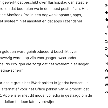
gewerkt dat beschikt over flashopslag dan staat je
G
, en dat bedoelen we in de meest positief zin. Het
H
t de MacBook Pro in een oogwenk opstart, apps,
H
et systeem niet aanstaat en dat apps razendsnel
L
M
O
O
 geleden werd geintroduceerd beschikt over
P
anwezig waren op zijn voorganger, waaronder
S
de Iris Pro-gpu die zorgt dat het systeem niet langer
Retina-scherm.
V
W
 dat je gratis het iWork pakket krijgt dat bestaat uit
W
lternatief voor het Office pakket van Microsoft, dat
Z
 Apple is er met dit model volledig in geslaagd om de
odellen te doen laten verdwijnen.