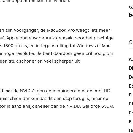
el aan populariteit kunnen winnen.
W
b
aan zijn voorganger, de MacBook Pro weegt iets meer
heeft Apple opnieuw gebruik gemaakt voor het prachtige
C
 1800 pixels, en in tegenstelling tot Windows is Mac
e hoge resolutie. Je bent daardoor geen bril nodig om
A
l een stuk schoner en veel scherper uit.
D
D
E
it jaar de NVIDIA-gpu gecombineerd met de Intel HD
E
 misschien denken dat dit een stap terug is, maar de
E
sor is aanzienlijk sneller dan de NVIDIA GeForce 650M.
F
F
G