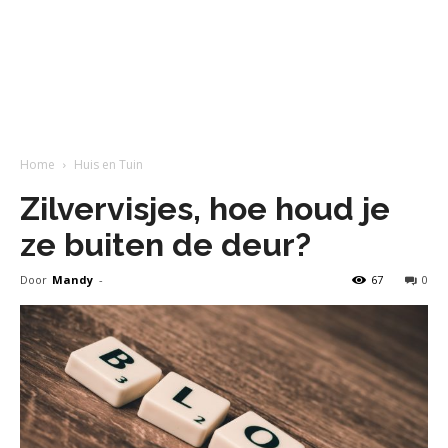
Home
Huis en Tuin
Zilvervisjes, hoe houd je
ze buiten de deur?
Door
Mandy
-
67
0