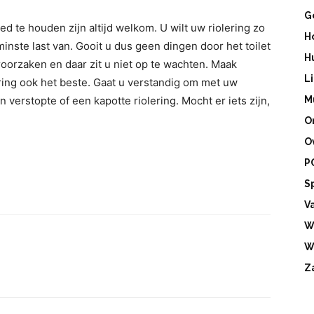
G
d te houden zijn altijd welkom. U wilt uw riolering zo
H
inste last van. Gooit u dus geen dingen door het toilet
H
roorzaken en daar zit u niet op te wachten. Maak
L
lering ook het beste. Gaat u verstandig om met uw
 verstopte of een kapotte riolering. Mocht er iets zijn,
M
O
O
P
S
V
W
W
Z