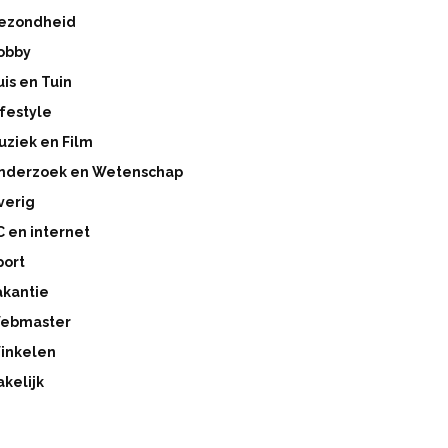
ezondheid
obby
uis en Tuin
ifestyle
uziek en Film
nderzoek en Wetenschap
verig
C en internet
port
akantie
ebmaster
inkelen
akelijk