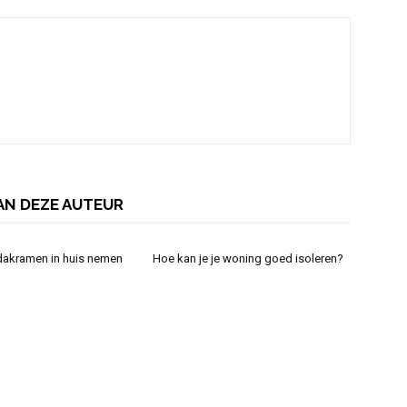
AN DEZE AUTEUR
 dakramen in huis nemen
Hoe kan je je woning goed isoleren?