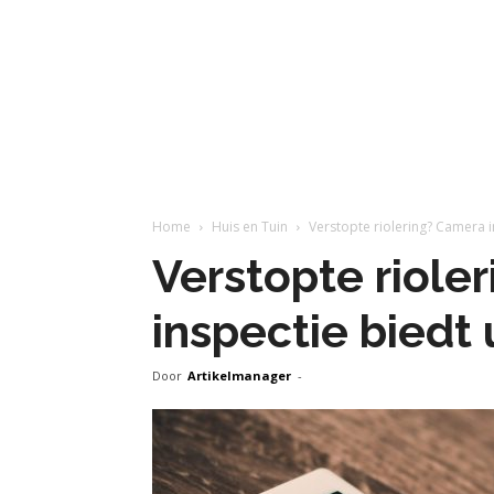
Home
Huis en Tuin
Verstopte riolering? Camera i
Verstopte riole
inspectie biedt
Door
Artikelmanager
-