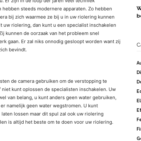
 Er zijn in de loop der jaren veel techniek
W
ten hebben steeds modernere apparaten. Zo hebben
b
ra bij zich waarmee ze bij u in uw riolering kunnen
t uw riolering, dan kunt u een specialist inschakelen
 Zij kunnen de oorzaak van het probleem snel
rk gaan. Er zal niks onnodig gesloopt worden want zij
C
ich bevindt.
A
D
isten de camera gebruiken om de verstopping te
D
lf niet kunt oplossen de specialisten inschakelen. Uw
E
wel van belang, u kunt anders geen water gebruiken,
E
an er namelijk geen water wegstromen. U kunt
E
aten lossen maar dit spul zal ook uw riolering
F
len is altijd het beste om te doen voor uw riolering.
F
G