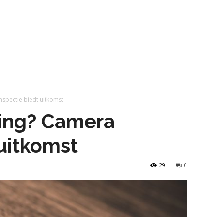
nspectie biedt uitkomst
ring? Camera
 uitkomst
29
0