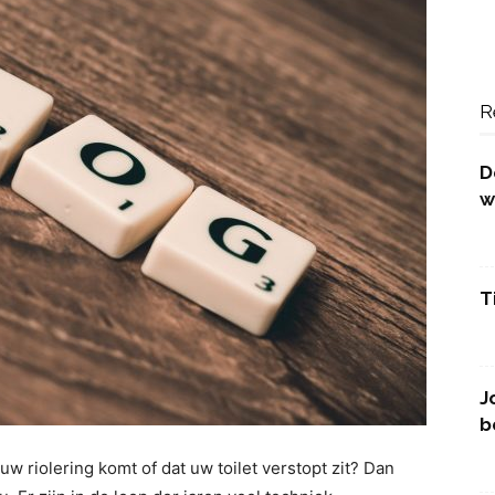
R
D
w
T
J
b
 uw riolering komt of dat uw toilet verstopt zit? Dan