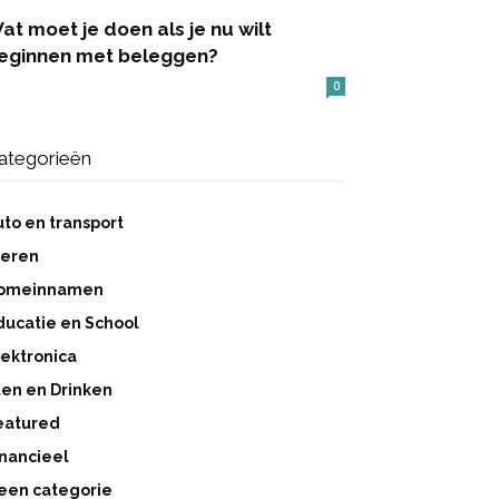
at moet je doen als je nu wilt
eginnen met beleggen?
0
ategorieën
uto en transport
ieren
omeinnamen
ducatie en School
lektronica
ten en Drinken
eatured
inancieel
een categorie