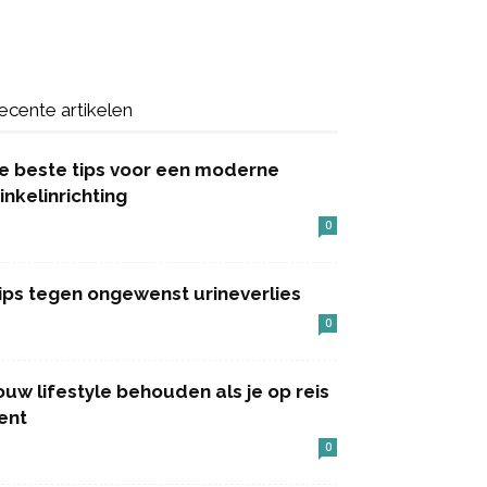
ecente artikelen
e beste tips voor een moderne
inkelinrichting
0
ips tegen ongewenst urineverlies
0
ouw lifestyle behouden als je op reis
ent
0