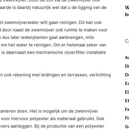
de is daarbij natuurlijk wel dat u de ligging van de
W
b
et zwemvijverwater wilt gaan reinigen. Dit kan ook
d door naast de zwemvijver ook ruimte te maken voor
 u dus later waterplanten gaat aanbrengen, mits
C
 om het water te reinigen. Om er helemaal zeker van
 is daarnaast een mechanische vijverfilter installatie
A
D
n ook rekening met leidingen en terrassen, verlichting
D
E
E
E
F
anieren doen. Het is mogelijk om de zwemvijver
 voor hiervoor polyester als materiaal gebruikt. Ook
F
jvers aanleggen. Bij de productie van een polyester
G