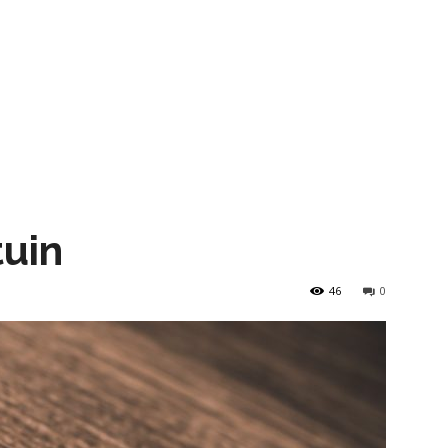
tuin
46
0