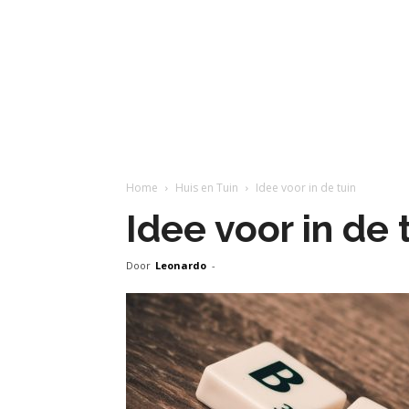
Home
Huis en Tuin
Idee voor in de tuin
Idee voor in de 
Door
Leonardo
-