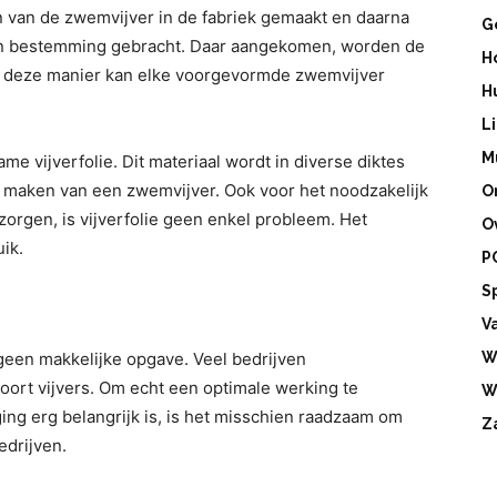
 van de zwemvijver in de fabriek gemaakt en daarna
G
van bestemming gebracht. Daar aangekomen, worden de
H
p deze manier kan elke voorgevormde zwemvijver
H
L
M
e vijverfolie. Dit materiaal wordt in diverse diktes
t maken van een zwemvijver. Ook voor het noodzakelijk
O
t zorgen, is vijverfolie geen enkel probleem. Het
O
uik.
P
S
V
een makkelijke opgave. Veel bedrijven
W
 soort vijvers. Om echt een optimale werking te
W
ing erg belangrijk is, is het misschien raadzaam om
Z
bedrijven.