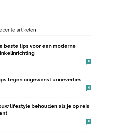
ecente artikelen
e beste tips voor een moderne
inkelinrichting
0
ips tegen ongewenst urineverlies
0
ouw lifestyle behouden als je op reis
ent
0