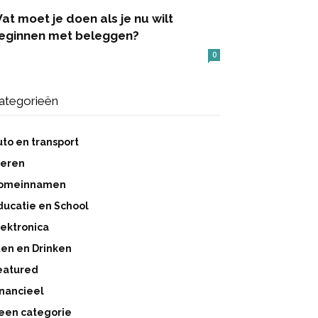
at moet je doen als je nu wilt
eginnen met beleggen?
0
ategorieën
uto en transport
ieren
omeinnamen
ducatie en School
lektronica
ten en Drinken
eatured
inancieel
een categorie