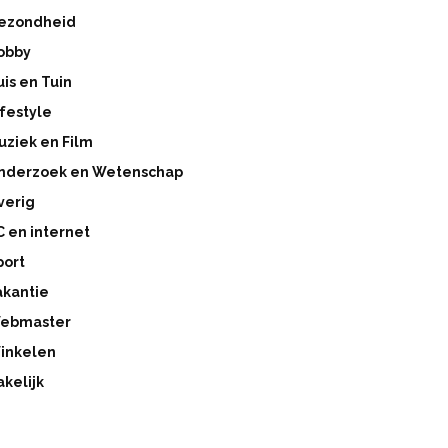
ezondheid
obby
uis en Tuin
ifestyle
uziek en Film
nderzoek en Wetenschap
verig
C en internet
port
akantie
ebmaster
inkelen
akelijk