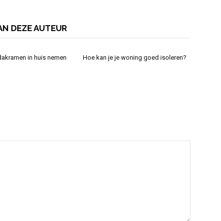
AN DEZE AUTEUR
 dakramen in huis nemen
Hoe kan je je woning goed isoleren?