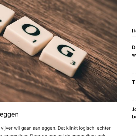
R
D
w
T
J
leggen
b
vijver wil gaan aanleggen. Dat klinkt logisch, echter
e zwemvijver. Door de zon zal de zwemvijver ook