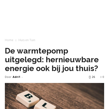
Home
Huis en Tuin
De warmtepomp
uitgelegd: hernieuwbare
energie ook bij jou thuis?
Door
Adri1
-
26
0