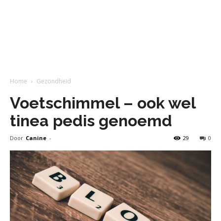
Home
Gezondheid
Voetschimmel – ook wel
tinea pedis genoemd
Door
Canine
-
29
0