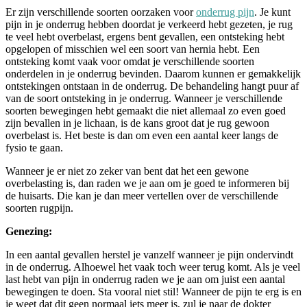
Er zijn verschillende soorten oorzaken voor
onderrug pijn
. Je kunt
pijn in je onderrug hebben doordat je verkeerd hebt gezeten, je rug
te veel hebt overbelast, ergens bent gevallen, een ontsteking hebt
opgelopen of misschien wel een soort van hernia hebt. Een
ontsteking komt vaak voor omdat je verschillende soorten
onderdelen in je onderrug bevinden. Daarom kunnen er gemakkelijk
ontstekingen ontstaan in de onderrug. De behandeling hangt puur af
van de soort ontsteking in je onderrug. Wanneer je verschillende
soorten bewegingen hebt gemaakt die niet allemaal zo even goed
zijn bevallen in je lichaan, is de kans groot dat je rug gewoon
overbelast is. Het beste is dan om even een aantal keer langs de
fysio te gaan.
Wanneer je er niet zo zeker van bent dat het een gewone
overbelasting is, dan raden we je aan om je goed te informeren bij
de huisarts. Die kan je dan meer vertellen over de verschillende
soorten rugpijn.
Genezing:
In een aantal gevallen herstel je vanzelf wanneer je pijn ondervindt
in de onderrug. Alhoewel het vaak toch weer terug komt. Als je veel
last hebt van pijn in onderrug raden we je aan om juist een aantal
bewegingen te doen. Sta vooral niet stil! Wanneer de pijn te erg is en
je weet dat dit geen normaal iets meer is, zul je naar de dokter