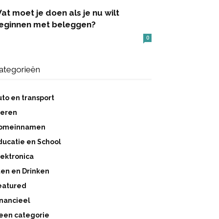
at moet je doen als je nu wilt
eginnen met beleggen?
0
ategorieën
uto en transport
ieren
omeinnamen
ducatie en School
lektronica
ten en Drinken
eatured
inancieel
een categorie