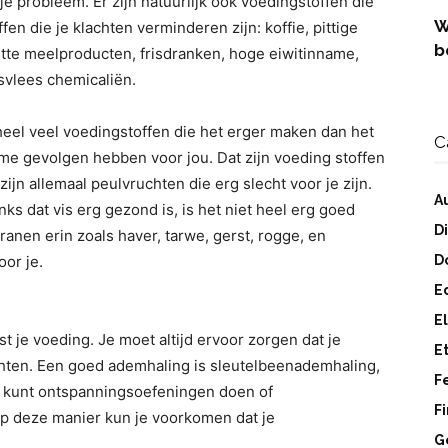
 je probleem. Er zijn natuurlijk ook voedingstoffen die
W
fen die je klachten verminderen zijn: koffie, pittige
b
itte meelproducten, frisdranken, hoge eiwitinname,
svlees chemicaliën.
heel veel voedingstoffen die het erger maken dan het
C
e gevolgen hebben voor jou. Dat zijn voeding stoffen
zijn allemaal peulvruchten die erg slecht voor je zijn.
A
nks dat vis erg gezond is, is het niet heel erg goed
D
ranen erin zoals haver, tarwe, gerst, rogge, en
or je.
D
E
E
t je voeding. Je moet altijd ervoor zorgen dat je
E
chten. Een goed ademhaling is sleutelbeenademhaling,
F
e kunt ontspanningsoefeningen doen of
F
Op deze manier kun je voorkomen dat je
G