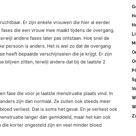
G
H
chtbaar. Er zijn enkele vrouwen die hier al eerder
H
e fases die een vrouw mee maakt tijdens de overgang.
L
 terwijl andere fases later pas ontstaan. Hoe snel de
M
ke persoon is anders. Het is wel zo dat de overgang
O
e heeft bepaalde verschijnselen die je krijgt. Er zijn
 blijven zitten, terwijl andere dat bij de laatste 2
O
P
S
V
 fase die voor je laatste menstruatie plaats vind. In
W
anders zijn dan normaal. Ze zullen ook steeds meer
W
bloed verliest. Dat is soms het geval. En je verliest ook
Z
menstruatie langer dan gemiddeld, maar het kan ook
n die korter ongesteld zijn en veel minder bloed