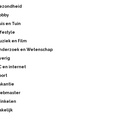
ezondheid
obby
uis en Tuin
ifestyle
uziek en Film
nderzoek en Wetenschap
verig
C en internet
port
akantie
ebmaster
inkelen
akelijk