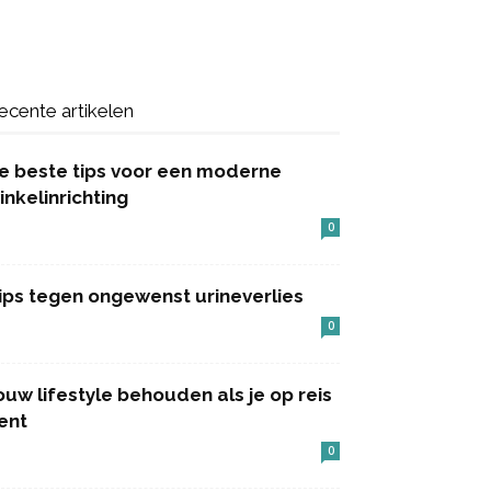
ecente artikelen
e beste tips voor een moderne
inkelinrichting
0
ips tegen ongewenst urineverlies
0
ouw lifestyle behouden als je op reis
ent
0