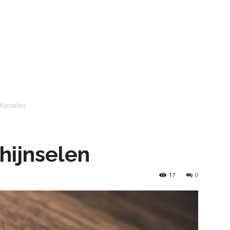
ijnselen
hijnselen
17
0