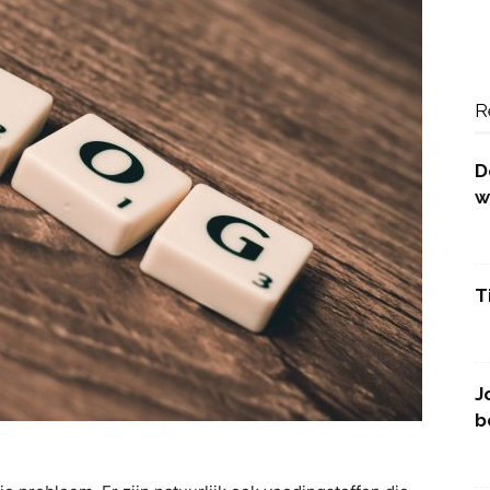
R
D
w
T
J
b