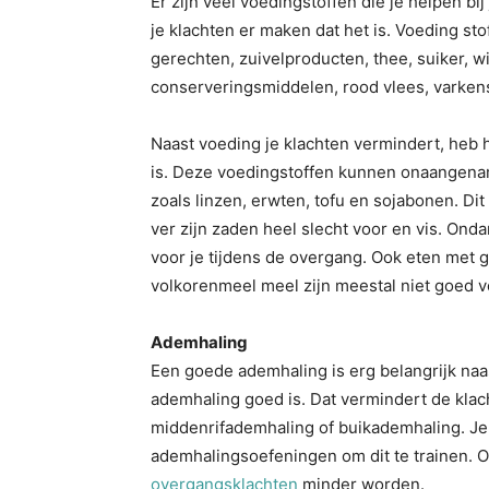
Er zijn veel voedingstoffen die je helpen bij
je klachten er maken dat het is. Voeding stof
gerechten, zuivelproducten, thee, suiker, w
conserveringsmiddelen, rood vlees, varken
Naast voeding je klachten vermindert, heb 
is. Deze voedingstoffen kunnen onaangenam
zoals linzen, erwten, tofu en sojabonen. Dit 
ver zijn zaden heel slecht voor en vis. Onda
voor je tijdens de overgang. Ook eten met g
volkorenmeel meel zijn meestal niet goed vo
Ademhaling
Een goede ademhaling is erg belangrijk naas
ademhaling goed is. Dat vermindert de kla
middenrifademhaling of buikademhaling. J
ademhalingsoefeningen om dit te trainen. 
overgangsklachten
minder worden.