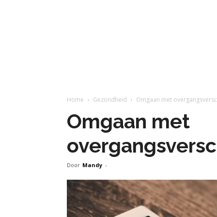
Home
Gezondheid
Omgaan met overgangsversch
Omgaan met
overgangsversc
Door
Mandy
-