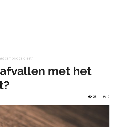
het cambridge dieet?
afvallen met het
t?
23
0