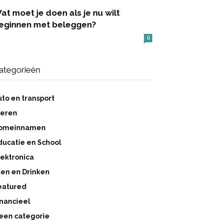
at moet je doen als je nu wilt
eginnen met beleggen?
0
ategorieën
uto en transport
ieren
omeinnamen
ducatie en School
lektronica
ten en Drinken
eatured
inancieel
een categorie