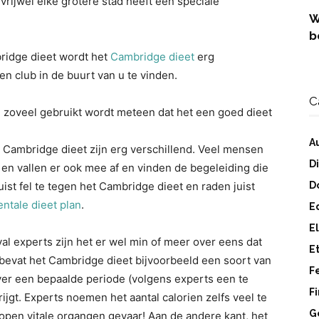
 vrijwel elke grotere stad heeft een speciale
W
b
bridge dieet wordt het
Cambridge dieet
erg
een club in de buurt van u te vinden.
C
 zoveel gebruikt wordt meteen dat het een goed dieet
A
 Cambridge dieet zijn erg verschillend. Veel mensen
D
en vallen er ook mee af en vinden de begeleiding die
uist fel te tegen het Cambridge dieet en raden juist
D
ntale dieet plan
.
E
E
val experts zijn het er wel min of meer over eens dat
E
bevat het Cambridge dieet bijvoorbeeld een soort van
F
 over een bepaalde periode (volgens experts een te
F
ijgt. Experts noemen het aantal calorien zelfs veel te
G
lopen vitale organgen gevaar! Aan de andere kant, het