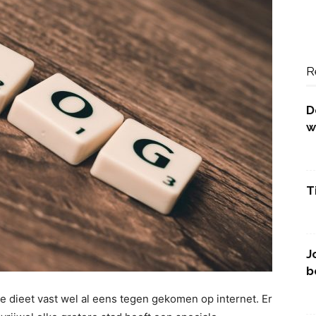
R
D
w
T
J
b
ge dieet vast wel al eens tegen gekomen op internet. Er