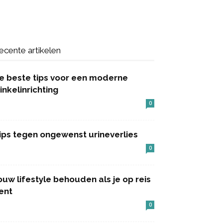
ecente artikelen
e beste tips voor een moderne
inkelinrichting
0
ips tegen ongewenst urineverlies
0
ouw lifestyle behouden als je op reis
ent
0