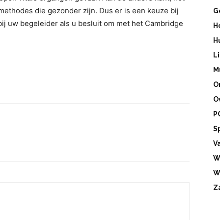
methodes die gezonder zijn. Dus er is een keuze bij
G
bij uw begeleider als u besluit om met het Cambridge
H
H
L
M
O
O
P
S
V
W
W
Z