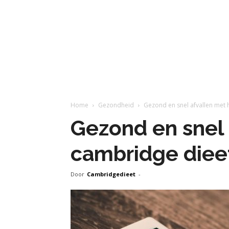
Home
Gezondheid
Gezond en snel afvallen met 
Gezond en snel 
cambridge diee
Door
Cambridgedieet
-