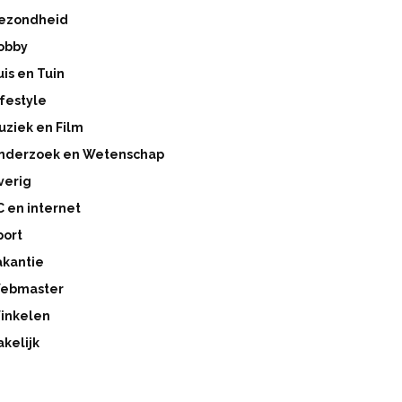
ezondheid
obby
uis en Tuin
ifestyle
uziek en Film
nderzoek en Wetenschap
verig
C en internet
port
akantie
ebmaster
inkelen
akelijk