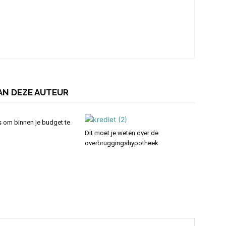
AN DEZE AUTEUR
s om binnen je budget te
Dit moet je weten over de
overbruggingshypotheek