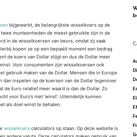
W
b
rsen
bijgewerkt, de belangrijkste wisselkoers op de
e twee munteenheden de meest gebruikte zijn in de
rd in de wisselkoersen van beurs, omdat zij vaak
C
 Hierbij kopen ze op een bepaald moment een bedrag
nt de koers van Dollar stijgt en dus de Dollar meer
A
 winst. Voor consumenten zijn wisselkoersen ook
D
et gebruik maken van de Dollar. Mensen die in Europa
D
n dan inspelen op de koersen van de Dollar tegenover
 de Euro relatief meer waard is dan de Dollar. Zo
E
t voor Euro’s met ‘winst’. Uiteindelijk kunnen
E
 als doel winst te behalen.
E
F
F
ar
wisselkoers
calculators op staan. Op deze website is
G
en andere valuta. Deze calculators maken gebruik van