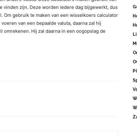
te vinden zijn. Deze worden iedere dag bijgewerkt, dus
G
el. Om gebruik te maken van een wisselkoers calculator
H
 voeren van een bepaalde valuta, daarna zal hij
H
wil omrekenen. Hij zal daarna in een oogopslag de
L
M
O
O
P
S
V
W
W
Z