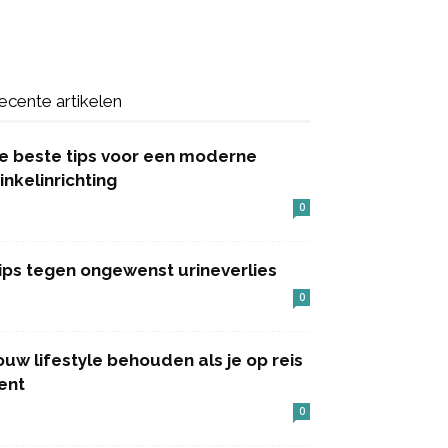
ecente artikelen
e beste tips voor een moderne
inkelinrichting
0
ips tegen ongewenst urineverlies
0
ouw lifestyle behouden als je op reis
ent
0