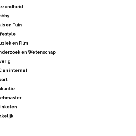
ezondheid
obby
uis en Tuin
ifestyle
uziek en Film
nderzoek en Wetenschap
verig
C en internet
port
akantie
ebmaster
inkelen
akelijk