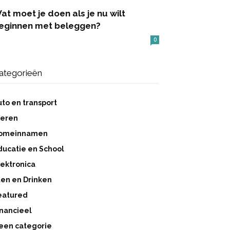
at moet je doen als je nu wilt
eginnen met beleggen?
0
ategorieën
uto en transport
ieren
omeinnamen
ducatie en School
lektronica
ten en Drinken
eatured
inancieel
een categorie