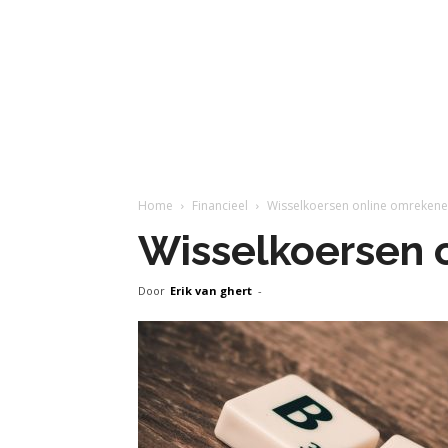
Home
Financieel
Wisselkoersen online omreken
Wisselkoersen 
Door
Erik van ghert
-