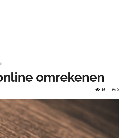
en
online omrekenen
16
0