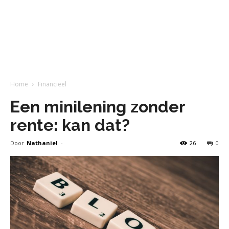
Home
Financieel
Een minilening zonder
rente: kan dat?
Door
Nathaniel
-
26
0