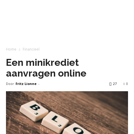
Home
Financieel
Een minikrediet
aanvragen online
Door
Fritz Lionne
-
27
0