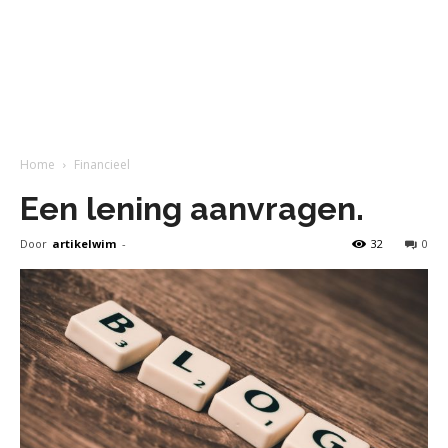
Home
Financieel
Een lening aanvragen.
Door
artikelwim
-
32
0