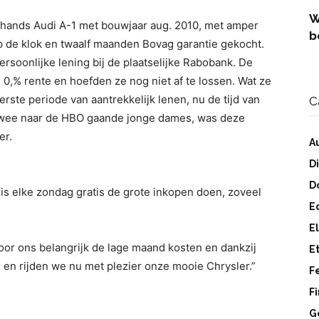
W
ands Audi A-1 met bouwjaar aug. 2010, met amper
b
 de klok en twaalf maanden Bovag garantie gekocht.
ersoonlijke lening bij de plaatselijke Rabobank. De
0,% rente en hoefden ze nog niet af te lossen. Wat ze
rste periode van aantrekkelijk lenen, nu de tijd van
C
t twee naar de HBO gaande jonge dames, was deze
er.
A
D
D
 is elke zondag gratis de grote inkopen doen, zoveel
E
E
voor ons belangrijk de lage maand kosten en dankzij
E
 en rijden we nu met plezier onze mooie Chrysler.”
F
F
G