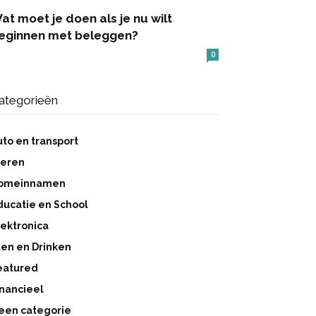
at moet je doen als je nu wilt
eginnen met beleggen?
0
ategorieën
uto en transport
ieren
omeinnamen
ducatie en School
lektronica
ten en Drinken
eatured
inancieel
een categorie