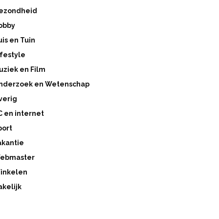
ezondheid
obby
uis en Tuin
ifestyle
uziek en Film
nderzoek en Wetenschap
verig
C en internet
port
akantie
ebmaster
inkelen
akelijk