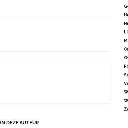
G
H
H
L
M
O
O
P
S
V
W
W
Z
AN DEZE AUTEUR