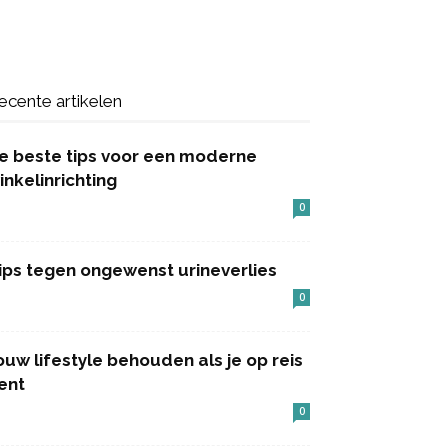
ecente artikelen
e beste tips voor een moderne
inkelinrichting
0
ips tegen ongewenst urineverlies
0
ouw lifestyle behouden als je op reis
ent
0