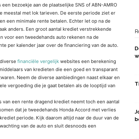
ls een bezoekje aan de plaatselijke SNS of ABN-AMRO
 meestal met lok tarieven. De eerste periode ziet er
en een minimale rente betalen. Echter let op na de
aak anders. Een groot aantal krediet verstrekkende
R
ren voor een tweedehands auto rekenen na de
nte per kalender jaar over de financiering van de auto.
D
w
 diverse
financiële vergelijk
websites een berekening
emiddelaars van kredieten die een goed en transparant
waren. Neem de diverse aanbiedingen naast elkaar en
T
le vergoeding die je gaat betalen als de looptijd van
 van een rente dragend krediet neemt toch een aantal
rkomen dat je tweedehands Honda Accord met verlies
J
rediet periode. Kijk daarom altijd naar de duur van de
b
wachting van de auto en sluit desnoods een