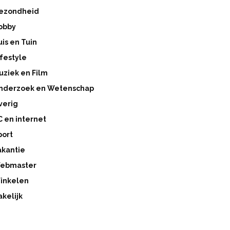
ezondheid
obby
uis en Tuin
ifestyle
uziek en Film
nderzoek en Wetenschap
verig
C en internet
port
akantie
ebmaster
inkelen
akelijk