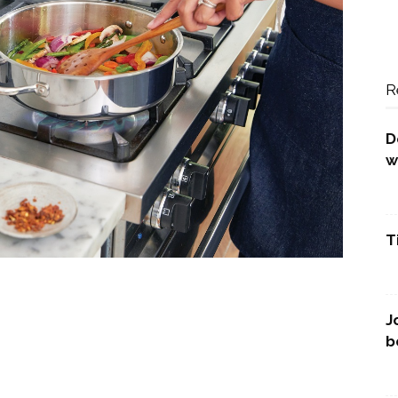
R
D
w
T
J
b