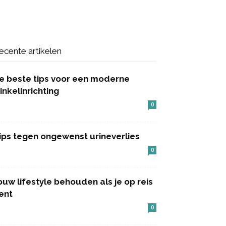
ecente artikelen
e beste tips voor een moderne
inkelinrichting
0
ips tegen ongewenst urineverlies
0
ouw lifestyle behouden als je op reis
ent
0