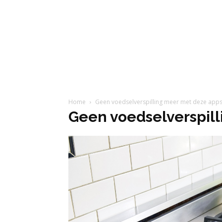
Home
Geen voedselverspilling meer met deze app
Geen voedselverspil