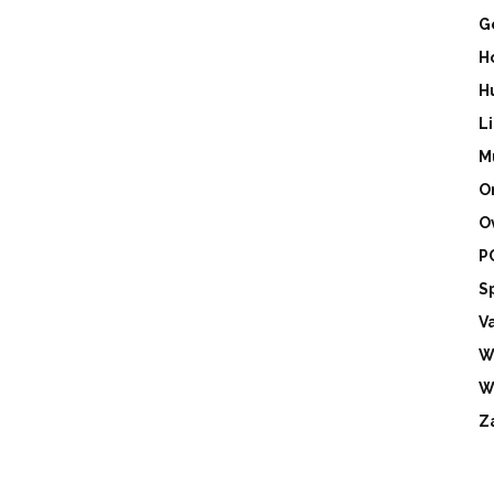
G
H
H
L
M
O
O
P
S
V
W
W
Z