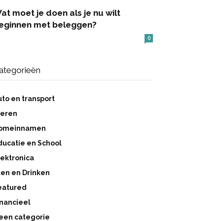
at moet je doen als je nu wilt
eginnen met beleggen?
0
ategorieën
uto en transport
ieren
omeinnamen
ducatie en School
lektronica
ten en Drinken
eatured
inancieel
een categorie