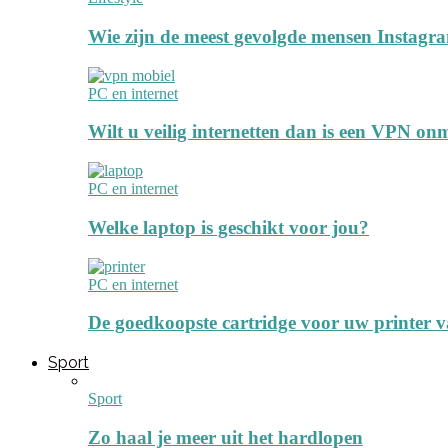
Wie zijn de meest gevolgde mensen Instagr
PC en internet
Wilt u veilig internetten dan is een VPN on
PC en internet
Welke laptop is geschikt voor jou?
PC en internet
De goedkoopste cartridge voor uw printer 
Sport
Sport
Zo haal je meer uit het hardlopen