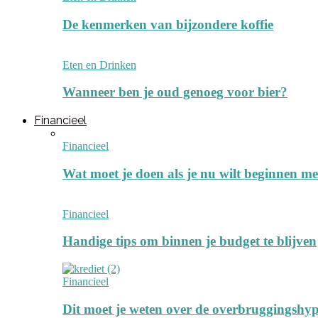
De kenmerken van bijzondere koffie
Eten en Drinken
Wanneer ben je oud genoeg voor bier?
Financieel
Financieel
Wat moet je doen als je nu wilt beginnen me
Financieel
Handige tips om binnen je budget te blijven
Financieel
Dit moet je weten over de overbruggingshy