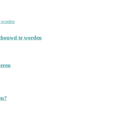
schouwd te worden
teren
en?