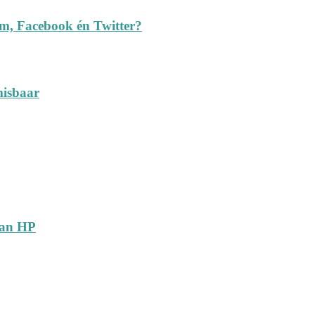
am, Facebook én Twitter?
misbaar
van HP