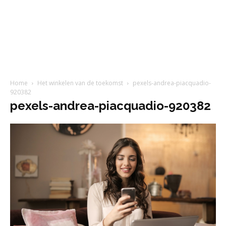
Home
Het winkelen van de toekomst
pexels-andrea-piacquadio-
920382
pexels-andrea-piacquadio-920382