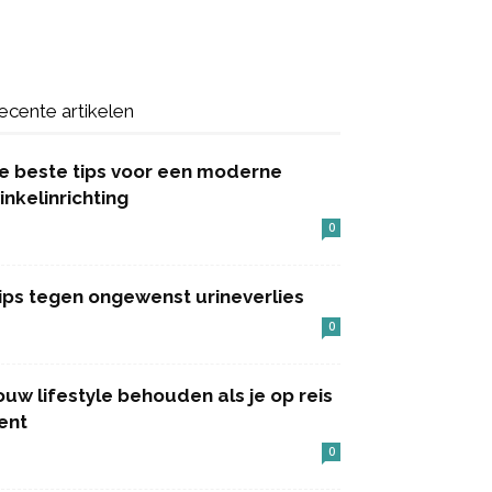
ecente artikelen
e beste tips voor een moderne
inkelinrichting
0
ips tegen ongewenst urineverlies
0
ouw lifestyle behouden als je op reis
ent
0