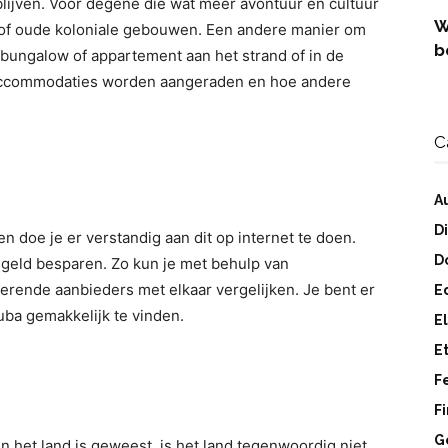
rblijven. Voor degene die wat meer avontuur en cultuur
W
s of oude koloniale gebouwen. Een andere manier om
b
 bungalow of appartement aan het strand of in de
e accommodaties worden aangeraden en hoe andere
C
A
D
en doe je er verstandig aan dit op internet te doen.
D
l geld besparen. Zo kun je met behulp van
rerende aanbieders met elkaar vergelijken. Je bent er
E
ba gemakkelijk te vinden.
E
E
F
F
G
n het land is geweest, is het land tegenwoordig niet