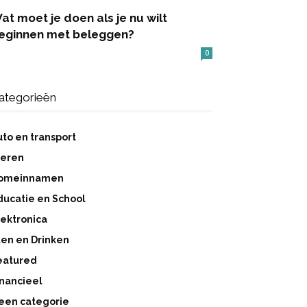
at moet je doen als je nu wilt
eginnen met beleggen?
0
ategorieën
uto en transport
ieren
omeinnamen
ducatie en School
lektronica
ten en Drinken
eatured
inancieel
een categorie