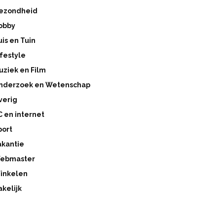
ezondheid
obby
uis en Tuin
ifestyle
uziek en Film
nderzoek en Wetenschap
verig
C en internet
port
akantie
ebmaster
inkelen
akelijk