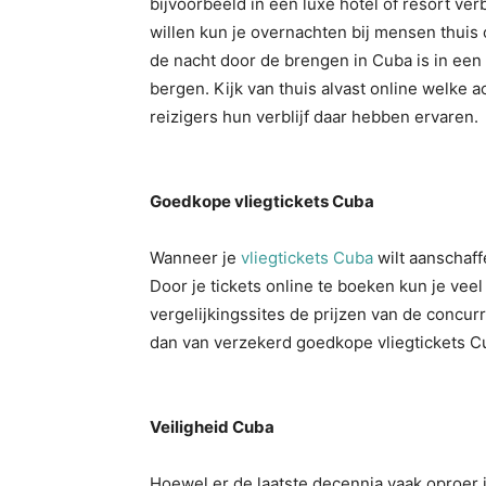
bijvoorbeeld in een luxe hotel of resort ve
willen kun je overnachten bij mensen thui
de nacht door de brengen in Cuba is in een
bergen. Kijk van thuis alvast online welk
reizigers hun verblijf daar hebben ervaren.
Goedkope vliegtickets Cuba
Wanneer je
vliegtickets Cuba
wilt aanschaff
Door je tickets online te boeken kun je vee
vergelijkingssites de prijzen van de concur
dan van verzekerd goedkope vliegtickets Cu
Veiligheid Cuba
Hoewel er de laatste decennia vaak oproer i