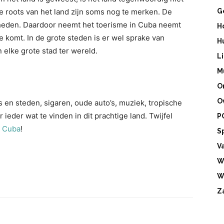
he roots van het land zijn soms nog te merken. De
G
ijheden. Daardoor neemt het toerisme in Cuba neemt
H
komt. In de grote steden is er wel sprake van
H
in elke grote stad ter wereld.
L
M
O
O
 en steden, sigaren, oude auto’s, muziek, tropische
eder wat te vinden in dit prachtige land. Twijfel
P
t Cuba
!
S
V
W
W
Z