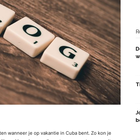
R
D
w
T
J
b
en wanneer je op vakantie in Cuba bent. Zo kon je