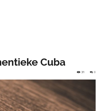
hentieke Cuba
31
0