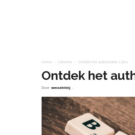
Home
Vakantie
Ontdek het authentieke Cuba
Ontdek het aut
Door
wesselvleij
-