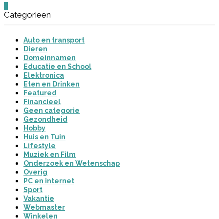
0
Categorieën
Auto en transport
Dieren
Domeinnamen
Educatie en School
Elektronica
Eten en Drinken
Featured
Financieel
Geen categorie
Gezondheid
Hobby
Huis en Tuin
Lifestyle
Muziek en Film
Onderzoek en Wetenschap
Overig
PC en internet
Sport
Vakantie
Webmaster
Winkelen