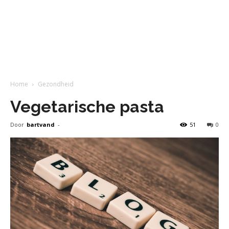
Home
Gezondheid
Vegetarische pasta
Door
bartvand
-
51
0