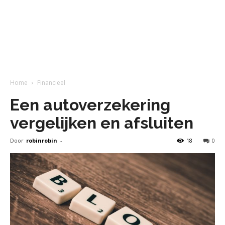
Home
Financieel
Een autoverzekering
vergelijken en afsluiten
Door
robinrobin
-
18
0