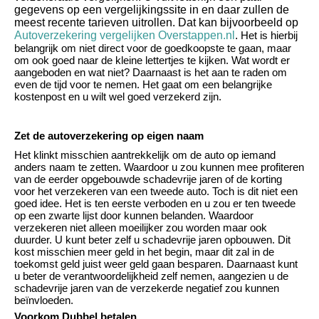
gegevens op een vergelijkingssite in en daar zullen de
meest recente tarieven uitrollen. Dat kan bijvoorbeeld op
Autoverzekering vergelijken Overstappen.nl
.
Het is hierbij
belangrijk om niet direct voor de goedkoopste te gaan, maar
om ook goed naar de kleine lettertjes te kijken. Wat wordt er
aangeboden en wat niet? Daarnaast is het aan te raden om
even de tijd voor te nemen. Het gaat om een belangrijke
kostenpost en u wilt wel goed verzekerd zijn.
Zet de autoverzekering op eigen naam
Het klinkt misschien aantrekkelijk om de auto op iemand
anders naam te zetten. Waardoor u zou kunnen mee profiteren
van de eerder opgebouwde schadevrije jaren of de korting
voor het verzekeren van een tweede auto. Toch is dit niet een
goed idee. Het is ten eerste verboden en u zou er ten tweede
op een zwarte lijst door kunnen belanden. Waardoor
verzekeren niet alleen moeilijker zou worden maar ook
duurder. U kunt beter zelf u schadevrije jaren opbouwen. Dit
kost misschien meer geld in het begin, maar dit zal in de
toekomst geld juist weer geld gaan besparen. Daarnaast kunt
u beter de verantwoordelijkheid zelf nemen, aangezien u de
schadevrije jaren van de verzekerde negatief zou kunnen
beïnvloeden.
Voorkom Dubbel betalen