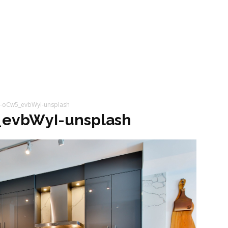
a-oCw5_evbWyI-unsplash
_evbWyI-unsplash