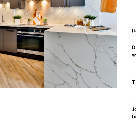
R
D
w
T
J
b