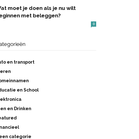
at moet je doen als je nu wilt
eginnen met beleggen?
0
ategorieën
uto en transport
ieren
omeinnamen
ducatie en School
lektronica
ten en Drinken
eatured
inancieel
een categorie