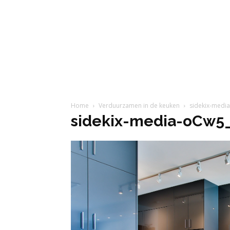
Home
Verduurzamen in de keuken
sidekix-medi
sidekix-media-oCw5