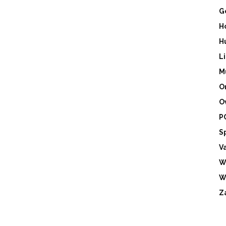
G
H
H
L
M
O
O
P
S
V
W
W
Z