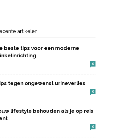
ecente artikelen
e beste tips voor een moderne
inkelinrichting
0
ips tegen ongewenst urineverlies
0
ouw lifestyle behouden als je op reis
ent
0