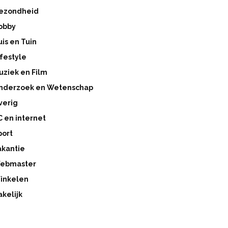
ezondheid
obby
uis en Tuin
ifestyle
uziek en Film
nderzoek en Wetenschap
verig
C en internet
port
akantie
ebmaster
inkelen
akelijk