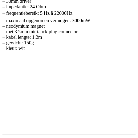
– 30mm driver
– impedantie: 24 Ohm
– frequentiebereik: 5 Hz â 22000Hz
– maximaal opgenomen vermogen: 3000mW
– neodymium magnet
– met 3.5mm mini-jack plug connector
– kabel lengte: 1.2m
– gewicht: 150g
– kleur: wit