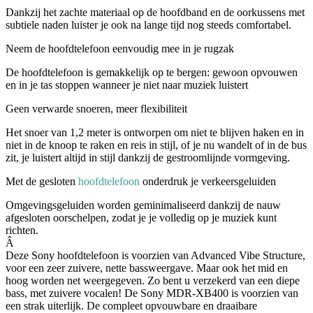
Dankzij het zachte materiaal op de hoofdband en de oorkussens met
subtiele naden luister je ook na lange tijd nog steeds comfortabel.
Neem de hoofdtelefoon eenvoudig mee in je rugzak
De hoofdtelefoon is gemakkelijk op te bergen: gewoon opvouwen
en in je tas stoppen wanneer je niet naar muziek luistert
Geen verwarde snoeren, meer flexibiliteit
Het snoer van 1,2 meter is ontworpen om niet te blijven haken en in
niet in de knoop te raken en reis in stijl, of je nu wandelt of in de bus
zit, je luistert altijd in stijl dankzij de gestroomlijnde vormgeving.
Met de gesloten
hoofdtelefoon
onderdruk je verkeersgeluiden
Omgevingsgeluiden worden geminimaliseerd dankzij de nauw
afgesloten oorschelpen, zodat je je volledig op je muziek kunt
richten.
Â
Deze Sony hoofdtelefoon is voorzien van Advanced Vibe Structure,
voor een zeer zuivere, nette bassweergave. Maar ook het mid en
hoog worden net weergegeven. Zo bent u verzekerd van een diepe
bass, met zuivere vocalen! De Sony MDR-XB400 is voorzien van
een strak uiterlijk. De compleet opvouwbare en draaibare