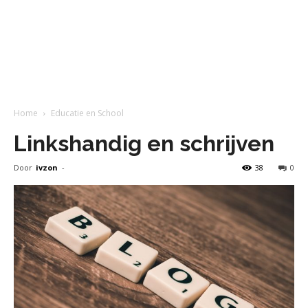
Home
Educatie en School
Linkshandig en schrijven
Door
ivzon
-
38
0